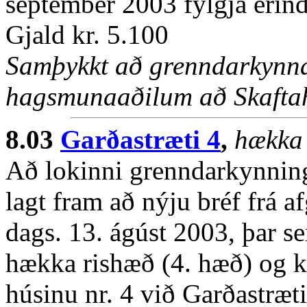
september 2003 fylgja erind
Gjald kr. 5.100
Samþykkt að grenndarkynna
hagsmunaaðilum að Skaftahl
8.03
Garðastræti 4
,
hækka 
Að lokinni grenndarkynnin
lagt fram að nýju bréf frá a
dags. 13. ágúst 2003, þar se
hækka rishæð (4. hæð) og k
húsinu nr. 4 við Garðastræ