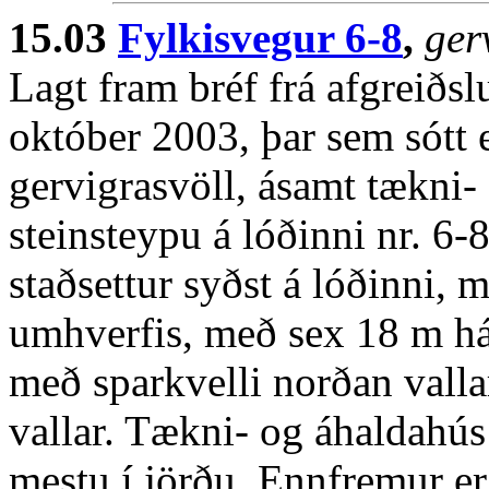
15.03
Fylkisvegur 6-8
,
ger
Lagt fram bréf frá afgreiðsl
október 2003, þar sem sótt e
gervigrasvöll, ásamt tækni
steinsteypu á lóðinni nr. 6-
staðsettur syðst á lóðinni, 
umhverfis, með sex 18 m há
með sparkvelli norðan vall
vallar. Tækni- og áhaldahús
mestu í jörðu. Ennfremur er 