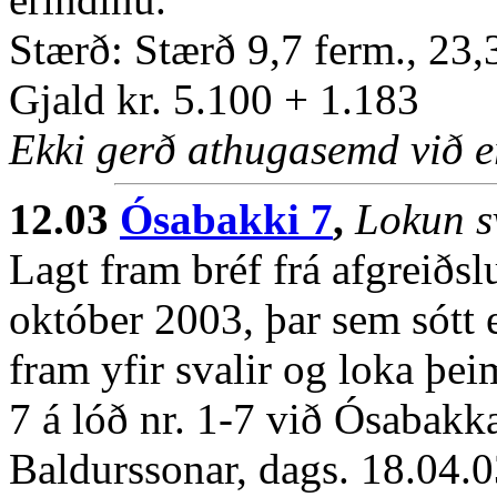
Stærð: Stærð 9,7 ferm., 23
Gjald kr. 5.100 + 1.183
Ekki gerð athugasemd við e
12.03
Ósabakki 7
,
Lokun s
Lagt fram bréf frá afgreiðsl
október 2003, þar sem sótt e
fram yfir svalir og loka þei
7 á lóð nr. 1-7 við Ósabakka
Baldurssonar, dags. 18.04.0