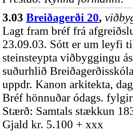
3.03
Breiðagerði 20
,
viðby
Lagt fram bréf frá afgreiðs
23.09.03. Sótt er um leyfi t
steinsteypta viðbyggingu ás
suðurhlið Breiðagerðisskóla
uppdr. Kanon arkitekta, dag
Bréf hönnuðar ódags. fylgir
Stærð: Samtals stækkun 18
Gjald kr. 5.100 + xxx