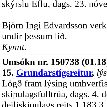
skýrslu Eflu, dags. 23. nó
Björn Ingi Edvardsson verke
undir þessum lið.
Kynnt.
Umsókn nr. 150738 (01.18
15.
Grundarstígsreitur
,
lý
Lögð fram lýsing umhverfis
skipulagsfulltrúa, dags. 4.
deiliskipulags reits 1.183.3