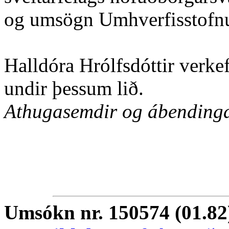
og umsögn Umhverfisstofnu
Halldóra Hrólfsdóttir verkef
undir þessum lið.
Athugasemdir og ábendinga
Umsókn nr. 150574 (01.82