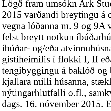
Lögð fram umsókn Ark Stud
2015 varðandi breytingu á 
vegna lóðanna nr. 9 og 9A v
felst breytt notkun íbúðarhú
íbúðar- og/eða atvinnuhúsnæ
gistiheimilis í flokki I, II e
tengibyggingu á baklóð og
kjallara milli húsanna, stæ
nýtingarhlutfalli o.fl., sa
dags. 16. nóvember 2015. 