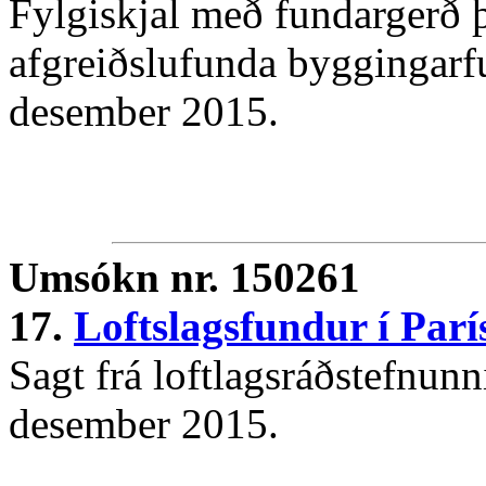
Fylgiskjal með fundargerð þ
afgreiðslufunda byggingarful
desember 2015.
Umsókn nr. 150261
17.
Loftslagsfundur í Par
Sagt frá loftlagsráðstefnunni
desember 2015.