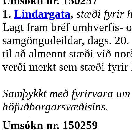
Umsókn nr. 150257
1.
Lindargata
,
stæði fyri
Lagt fram bréf umhverfis- o
samgöngudeildar, dags. 20.
til að almennt stæði við no
verði merkt sem stæði fyrir
Samþykkt með fyrirvara um 
höfuðborgarsvæðisins.
Umsókn nr. 150259