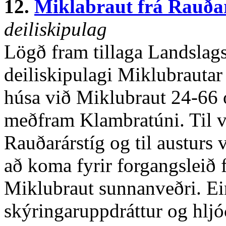
12.
Miklabraut frá Rauðar
deiliskipulag
Lögð fram tillaga Landslags
deiliskipulagi Miklubrauta
húsa við Miklubraut 24-66 o
meðfram Klambratúni. Til v
Rauðarárstíg og til austurs 
að koma fyrir forgangsleið 
Miklubraut sunnanveðri. Ei
skýringaruppdráttur og hljó