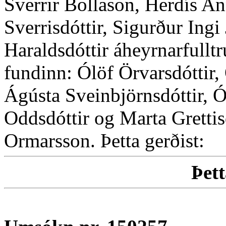
Sverrir Bollason, Herdís An
Sverrisdóttir, Sigurður Ing
Haraldsdóttir áheyrnarfulltr
fundinn: Ólöf Örvarsdóttir,
Ágústa Sveinbjörnsdóttir, 
Oddsdóttir og Marta Grettisd
Ormarsson. Þetta gerðist:
Þett