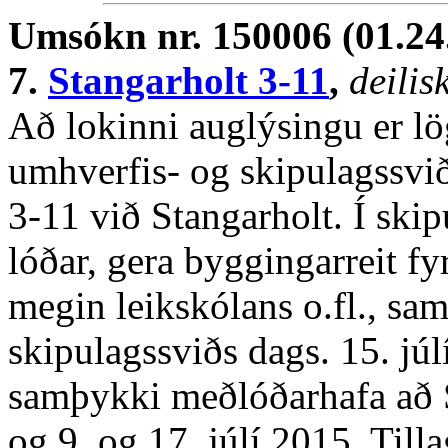
Umsókn nr. 150006 (01.24
7.
Stangarholt 3-11
,
deilis
Að lokinni auglýsingu er lö
umhverfis- og skipulagssviðs
3-11 við Stangarholt. Í skip
lóðar, gera byggingarreit fy
megin leikskólans o.fl., s
skipulagssviðs dags. 15. júl
samþykki meðlóðarhafa að S
og 9. og 17. júlí 2015. Till