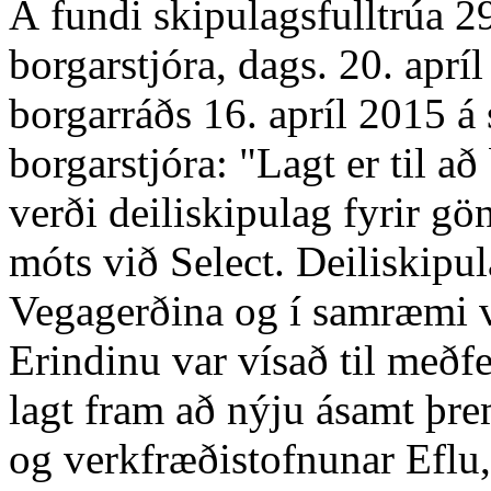
Á fundi skipulagsfulltrúa 29
borgarstjóra, dags. 20. apr
borgarráðs 16. apríl 2015 á
borgarstjóra: "Lagt er til 
verði deiliskipulag fyrir gö
móts við Select. Deiliskipu
Vegagerðina og í samræmi v
Erindinu var vísað til meðfe
lagt fram að nýju ásamt þr
og verkfræðistofnunar Eflu