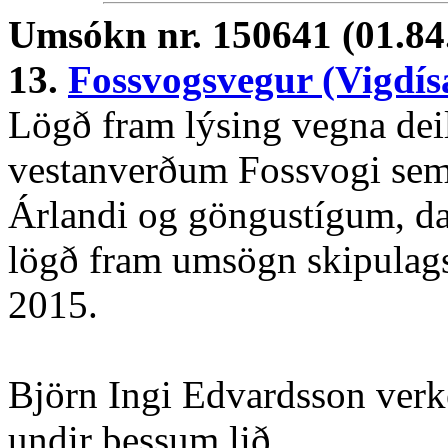
Umsókn nr. 150641 (01.84
13.
Fossvogsvegur (Vigdís
Lögð fram lýsing vegna deil
vestanverðum Fossvogi sem
Árlandi og göngustígum, da
lögð fram umsögn skipulags
2015.
Björn Ingi Edvardsson verke
undir þessum lið.