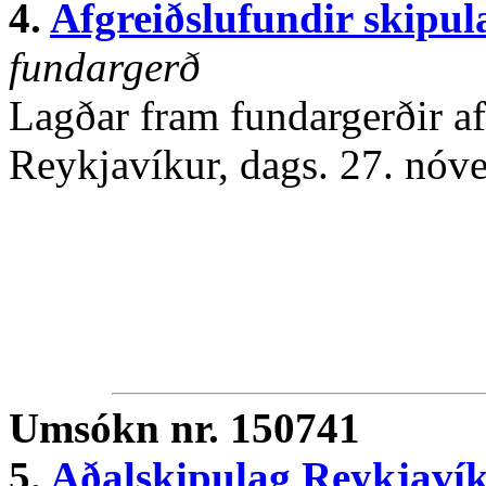
4.
Afgreiðslufundir skipul
fundargerð
Lagðar fram fundargerðir af
Reykjavíkur, dags. 27. nóv
Umsókn nr. 150741
5.
Aðalskipulag Reykjavík