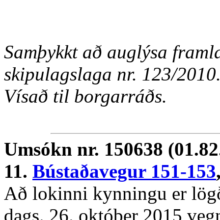
Samþykkt að auglýsa framlag
skipulagslaga nr. 123/2010
Vísað til borgarráðs.
Umsókn nr. 150638 (01.82
11.
Bústaðavegur 151-153
Að lokinni kynningu er lögð
dags. 26. október 2015 vegn