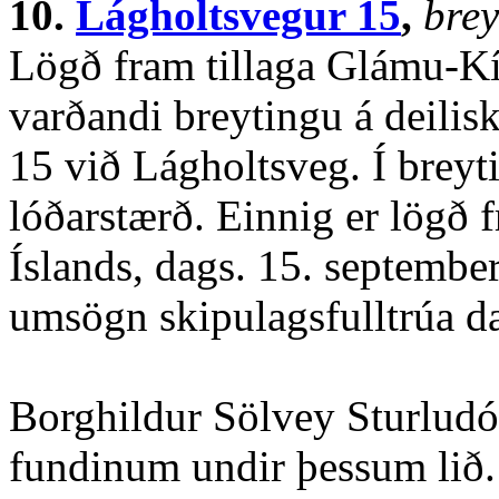
10.
Lágholtsvegur 15
,
brey
Lögð fram tillaga Glámu-K
varðandi breytingu á deilisk
15 við Lágholtsveg. Í breyti
lóðarstærð. Einnig er lögð
Íslands, dags. 15. septembe
umsögn skipulagsfulltrúa d
Borghildur Sölvey Sturludótt
fundinum undir þessum lið.