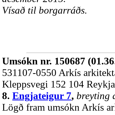
Vísað til borgarráðs.
Umsókn nr. 150687 (01.36
531107-0550 Arkís arkitekta
Kleppsvegi 152 104 Reykja
8.
Engjateigur 7
,
breyting 
Lögð fram umsókn Arkís ark