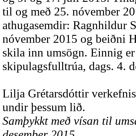
til og með 25. nóvember 201
athugasemdir: Ragnhildur S.
nóvember 2015 og beiðni Hve
skila inn umsögn. Einnig e
skipulagsfulltrúa, dags. 4.
Lilja Grétarsdóttir verkefni
undir þessum lið.
Samþykkt með vísan til umsa
desember 2015.