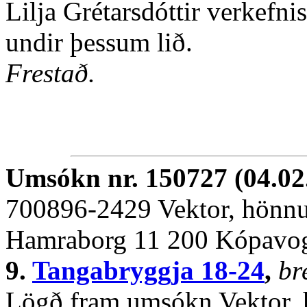
Lilja Grétarsdóttir verkefni
undir þessum lið.
Frestað.
Umsókn nr. 150727 (04.02
700896-2429 Vektor, hönnun
Hamraborg 11 200 Kópavo
9.
Tangabryggja 18-24
,
br
Lögð fram umsókn Vektor, h