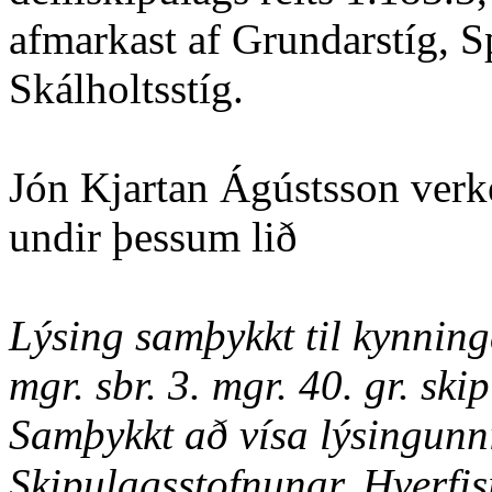
afmarkast af Grundarstíg, Sp
Skálholtsstíg.
Jón Kjartan Ágústsson verke
undir þessum lið
Lýsing samþykkt til kynning
mgr. sbr. 3. mgr. 40. gr. sk
Samþykkt að vísa lýsingunn
Skipulagsstofnunar, Hverfi