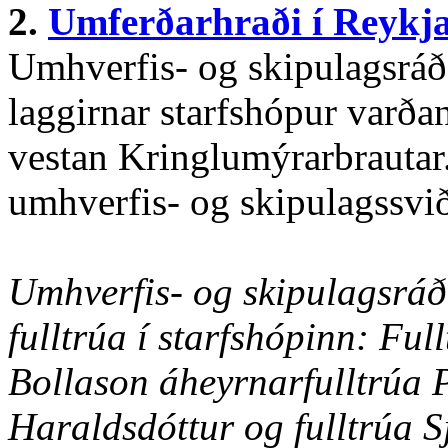
2.
Umferðarhraði í Reykj
Umhverfis- og skipulagsráð l
laggirnar starfshópur varða
vestan Kringlumýrarbrautar.
umhverfis- og skipulagssvi
Umhverfis- og skipulagsráð 
fulltrúa í starfshópinn: Fu
Bollason áheyrnarfulltrúa 
Haraldsdóttur og fulltrúa Sj