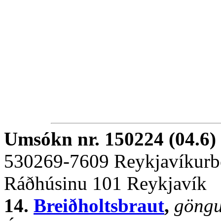
Umsókn nr. 150224 (04.6)
530269-7609 Reykjavíkurb
Ráðhúsinu 101 Reykjavík
14.
Breiðholtsbraut
,
göng