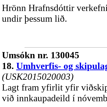
Hrönn Hrafnsdóttir verkefni
undir þessum lið.
Umsókn nr. 130045
18.
Umhverfis- og skipula
(USK2015020003)
Lagt fram yfirlit yfir viðsk
við innkaupadeild í nóvemb