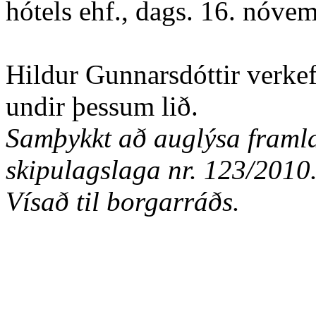
hótels ehf., dags. 16. nóve
Hildur Gunnarsdóttir verkef
undir þessum lið.
Samþykkt að auglýsa framlag
skipulagslaga nr. 123/2010
Vísað til borgarráðs.