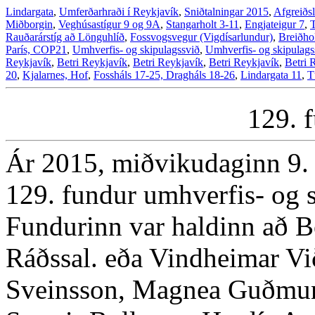
Lindargata
,
Umferðarhraði í Reykjavík
,
Sniðtalningar 2015
,
Afgreiðsl
Miðborgin
,
Veghúsastígur 9 og 9A
,
Stangarholt 3-11
,
Engjateigur 7
,
Rauðarárstíg að Lönguhlíð
,
Fossvogsvegur (Vigdísarlundur)
,
Breiðhol
París, COP21
,
Umhverfis- og skipulagssvið
,
Umhverfis- og skipulags
Reykjavík
,
Betri Reykjavík
,
Betri Reykjavík
,
Betri Reykjavík
,
Betri 
20
,
Kjalarnes, Hof
,
Fossháls 17-25, Dragháls 18-26
,
Lindargata 11
,
T
129. 
Ár 2015, miðvikudaginn 9. 
129. fundur umhverfis- og 
Fundurinn var haldinn að Bo
Ráðssal. eða Vindheimar Vi
Sveinsson, Magnea Guðmund