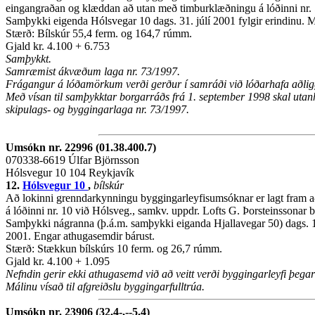
eingangraðan og klæddan að utan með timburklæðningu á lóðinni nr. 5
Samþykki eigenda Hólsvegar 10 dags. 31. júlí 2001 fylgir erindinu. Má
Stærð: Bílskúr 55,4 ferm. og 164,7 rúmm.
Gjald kr. 4.100 + 6.753
Samþykkt.
Samræmist ákvæðum laga nr. 73/1997.
Frágangur á lóðamörkum verði gerður í samráði við lóðarhafa aðlig
Með vísan til samþykktar borgarráðs frá 1. september 1998 skal utan
skipulags- og byggingarlaga nr. 73/1997.
Umsókn nr. 22996 (01.38.400.7)
070338-6619 Úlfar Björnsson
Hólsvegur 10 104 Reykjavík
12.
Hólsvegur 10
,
bílskúr
Að lokinni grenndarkynningu byggingarleyfisumsóknar er lagt fram að ný
á lóðinni nr. 10 við Hólsveg., samkv. uppdr. Lofts G. Þorsteinssonar b
Samþykki nágranna (þ.á.m. samþykki eiganda Hjallavegar 50) dags. 19. 
2001. Engar athugasemdir bárust.
Stærð: Stækkun bílskúrs 10 ferm. og 26,7 rúmm.
Gjald kr. 4.100 + 1.095
Nefndin gerir ekki athugasemd við að veitt verði byggingarleyfi þeg
Málinu vísað til afgreiðslu byggingarfulltrúa.
Umsókn nr. 23906 (32.4-.--5.4)