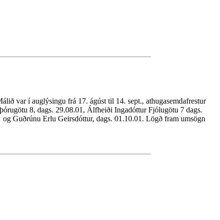
álið var í auglýsingu frá 17. ágúst til 14. sept., athugasemdafrestur
þórugötu 8, dags. 29.08.01, Álfheiði Ingadóttur Fjólugötu 7 dags.
.01 og Guðrúnu Erlu Geirsdóttur, dags. 01.10.01. Lögð fram umsögn