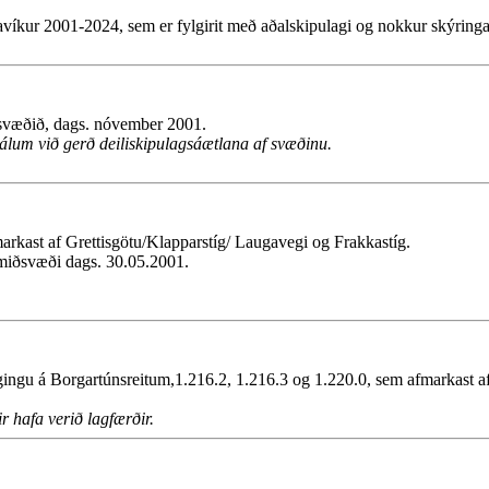
víkur 2001-2024, sem er fylgirit með aðalskipulagi og nokkur skýring
rsvæðið, dags. nóvember 2001.
um við gerð deiliskipulagsáætlana af svæðinu.
fmarkast af Grettisgötu/Klapparstíg/ Laugavegi og Frakkastíg.
miðsvæði dags. 30.05.2001.
gingu á Borgartúnsreitum,1.216.2, 1.216.3 og 1.220.0, sem afmarkast a
 hafa verið lagfærðir.