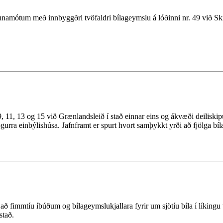
grunamótum með innbyggðri tvöfaldri bílageymslu á lóðinni nr. 49 við Ski
, 11, 13 og 15 við Grænlandsleið í stað einnar eins og ákvæði deiliskipu
jögurra einbýlishúsa. Jafnframt er spurt hvort samþykkt yrði að fjölga 
 að fimmtíu íbúðum og bílageymslukjallara fyrir um sjötíu bíla í líkingu
stað.