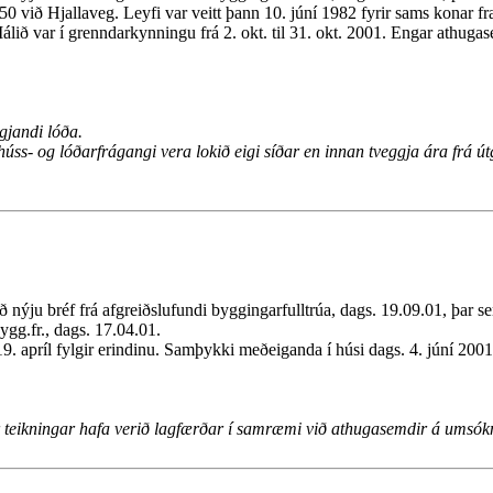
0 við Hjallaveg. Leyfi var veitt þann 10. júní 1982 fyrir sams konar
lið var í grenndarkynningu frá 2. okt. til 31. okt. 2001. Engar athugas
gjandi lóða.
húss- og lóðarfrágangi vera lokið eigi síðar en innan tveggja ára frá 
ju bréf frá afgreiðslufundi byggingarfulltrúa, dags. 19.09.01, þar sem 
ygg.fr., dags. 17.04.01.
apríl fylgir erindinu. Samþykki meðeiganda í húsi dags. 4. júní 2001 fy
ar teikningar hafa verið lagfærðar í samræmi við athugasemdir á umsók