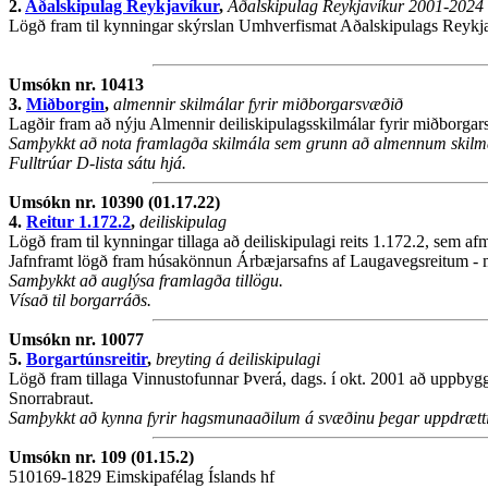
2.
Aðalskipulag Reykjavíkur
,
Aðalskipulag Reykjavíkur 2001-2024
Lögð fram til kynningar skýrslan Umhverfismat Aðalskipulags Reykja
Umsókn nr. 10413
3.
Miðborgin
,
almennir skilmálar fyrir miðborgarsvæðið
Lagðir fram að nýju Almennir deiliskipulagsskilmálar fyrir miðborga
Samþykkt að nota framlagða skilmála sem grunn að almennum skilmál
Fulltrúar D-lista sátu hjá.
Umsókn nr. 10390 (01.17.22)
4.
Reitur 1.172.2
,
deiliskipulag
Lögð fram til kynningar tillaga að deiliskipulagi reits 1.172.2, sem a
Jafnframt lögð fram húsakönnun Árbæjarsafns af Laugavegsreitum - 
Samþykkt að auglýsa framlagða tillögu.
Vísað til borgarráðs.
Umsókn nr. 10077
5.
Borgartúnsreitir
,
breyting á deiliskipulagi
Lögð fram tillaga Vinnustofunnar Þverá, dags. í okt. 2001 að uppbyg
Snorrabraut.
Samþykkt að kynna fyrir hagsmunaaðilum á svæðinu þegar uppdrættir
Umsókn nr. 109 (01.15.2)
510169-1829 Eimskipafélag Íslands hf