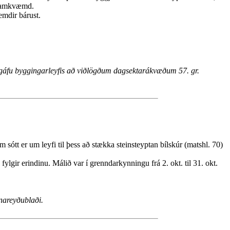
 framkvæmd.
emdir bárust.
útgáfu byggingarleyfis að viðlögðum dagsektarákvæðum 57. gr.
sótt er um leyfi til þess að stækka steinsteyptan bílskúr (matshl. 70)
lgir erindinu. Málið var í grenndarkynningu frá 2. okt. til 31. okt.
nareyðublaði.