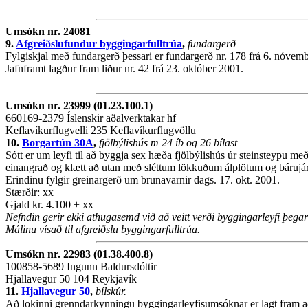
Umsókn nr. 24081
9.
Afgreiðslufundur byggingarfulltrúa
,
fundargerð
Fylgiskjal með fundargerð þessari er fundargerð nr. 178 frá 6. nóvemb
Jafnframt lagður fram liður nr. 42 frá 23. október 2001.
Umsókn nr. 23999 (01.23.100.1)
660169-2379 Íslenskir aðalverktakar hf
Keflavíkurflugvelli 235 Keflavíkurflugvöllu
10.
Borgartún 30A
,
fjölbýlishús m 24 íb og 26 bílast
Sótt er um leyfi til að byggja sex hæða fjölbýlishús úr steinsteypu m
einangrað og klætt að utan með sléttum lökkuðum álplötum og bárujár
Erindinu fylgir greinargerð um brunavarnir dags. 17. okt. 2001.
Stærðir: xx
Gjald kr. 4.100 + xx
Nefndin gerir ekki athugasemd við að veitt verði byggingarleyfi þeg
Málinu vísað til afgreiðslu byggingarfulltrúa.
Umsókn nr. 22983 (01.38.400.8)
100858-5689 Ingunn Baldursdóttir
Hjallavegur 50 104 Reykjavík
11.
Hjallavegur 50
,
bílskúr.
Að lokinni grenndarkynningu byggingarleyfisumsóknar er lagt fram að ný