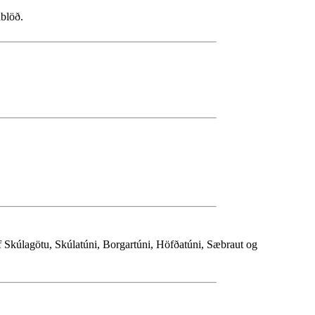
ablöð.
f Skúlagötu, Skúlatúni, Borgartúni, Höfðatúni, Sæbraut og