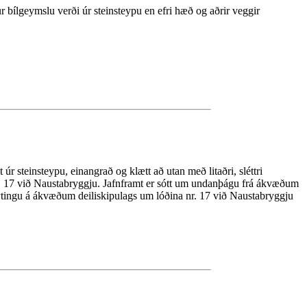
r bílgeymslu verði úr steinsteypu en efri hæð og aðrir veggir
úr steinsteypu, einangrað og klætt að utan með litaðri, sléttri
ni nr. 17 við Naustabryggju. Jafnframt er sótt um undanþágu frá ákvæðum
eytingu á ákvæðum deiliskipulags um lóðina nr. 17 við Naustabryggju