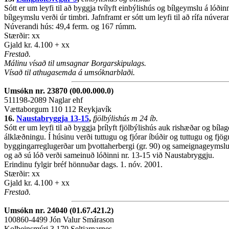
Sótt er um leyfi til að byggja tvílyft einbýlishús og bílgeymslu á lóð
bílgeymslu verði úr timbri. Jafnframt er sótt um leyfi til að rífa núvera
Núverandi hús: 49,4 ferm. og 167 rúmm.
Stærðir: xx
Gjald kr. 4.100 + xx
Frestað.
Málinu vísað til umsagnar Borgarskipulags.
Vísað til athugasemda á umsóknarblaði.
Umsókn nr. 23870 (00.00.000.0)
511198-2089 Naglar ehf
Vættaborgum 110 112 Reykjavík
16.
Naustabryggja 13-15
,
fjölbýlishús m 24 íb.
Sótt er um leyfi til að byggja þrílyft fjölbýlishús auk rishæðar og bíla
álklæðningu. Í húsinu verði tuttugu og fjórar íbúðir og tuttugu og fjög
byggingarreglugerðar um þvottaherbergi (gr. 90) og sameignageymslu f
og að sú lóð verði sameinuð lóðinni nr. 13-15 við Naustabryggju.
Erindinu fylgir bréf hönnuðar dags. 1. nóv. 2001.
Stærðir: xx
Gjald kr. 4.100 + xx
Frestað.
Umsókn nr. 24040 (01.67.421.2)
100860-4499 Jón Valur Smárason
Kolbeinsmýri 3 170 Seltjarnarnes