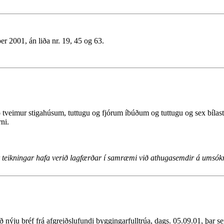
er 2001, án liða nr. 19, 45 og 63.
eð tveimur stigahúsum, tuttugu og fjórum íbúðum og tuttugu og sex bílas
ni.
ar teikningar hafa verið lagfærðar í samræmi við athugasemdir á umsók
ju bréf frá afgreiðslufundi byggingarfulltrúa, dags. 05.09.01, þar sem 