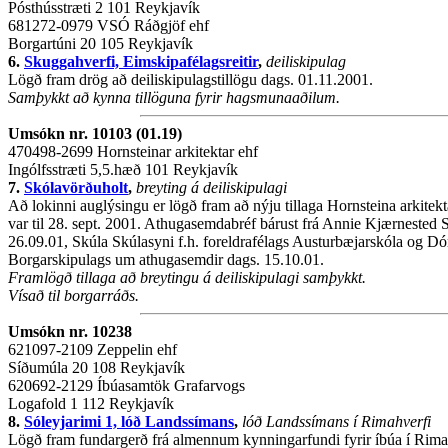
Pósthússtræti 2 101 Reykjavík
681272-0979 VSÓ Ráðgjöf ehf
Borgartúni 20 105 Reykjavík
6.
Skuggahverfi, Eimskipafélagsreitir
,
deiliskipulag
Lögð fram drög að deiliskipulagstillögu dags. 01.11.2001.
Samþykkt að kynna tillöguna fyrir hagsmunaaðilum.
Umsókn nr. 10103 (01.19)
470498-2699 Hornsteinar arkitektar ehf
Ingólfsstræti 5,5.hæð 101 Reykjavík
7.
Skólavörðuholt
,
breyting á deiliskipulagi
Að lokinni auglýsingu er lögð fram að nýju tillaga Hornsteina arkitekta
var til 28. sept. 2001. Athugasemdabréf bárust frá Annie Kjærnested 
26.09.01, Skúla Skúlasyni f.h. foreldrafélags Austurbæjarskóla og D
Borgarskipulags um athugasemdir dags. 15.10.01.
Framlögð tillaga að breytingu á deiliskipulagi samþykkt.
Vísað til borgarráðs.
Umsókn nr. 10238
621097-2109 Zeppelin ehf
Síðumúla 20 108 Reykjavík
620692-2129 Íbúasamtök Grafarvogs
Logafold 1 112 Reykjavík
8.
Sóleyjarimi 1, lóð Landssímans
,
lóð Landssímans í Rimahverfi
Lögð fram fundargerð frá almennum kynningarfundi fyrir íbúa í Rimah