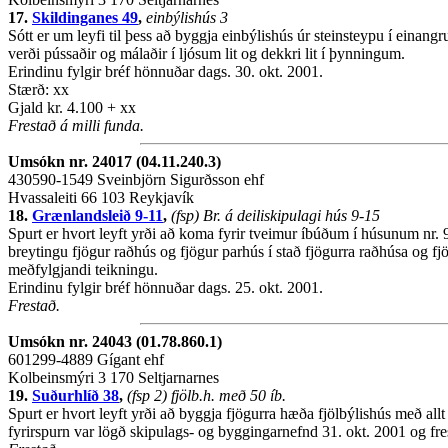
17.
Skildinganes 49
,
einbýlishús 3
Sótt er um leyfi til þess að byggja einbýlishús úr steinsteypu í einan
verði pússaðir og málaðir í ljósum lit og dekkri lit í þynningum.
Erindinu fylgir bréf hönnuðar dags. 30. okt. 2001.
Stærð: xx
Gjald kr. 4.100 + xx
Frestað á milli funda.
Umsókn nr. 24017 (04.11.240.3)
430590-1549 Sveinbjörn Sigurðsson ehf
Hvassaleiti 66 103 Reykjavík
18.
Grænlandsleið 9-11
,
(fsp) Br. á deiliskipulagi hús 9-15
Spurt er hvort leyft yrði að koma fyrir tveimur íbúðum í húsunum nr. 9
breytingu fjögur raðhús og fjögur parhús í stað fjögurra raðhúsa og f
meðfylgjandi teikningu.
Erindinu fylgir bréf hönnuðar dags. 25. okt. 2001.
Frestað.
Umsókn nr. 24043 (01.78.860.1)
601299-4889 Gígant ehf
Kolbeinsmýri 3 170 Seltjarnarnes
19.
Suðurhlíð 38
,
(fsp 2) fjölb.h. með 50 íb.
Spurt er hvort leyft yrði að byggja fjögurra hæða fjölbýlishús með allt
fyrirspurn var lögð skipulags- og byggingarnefnd 31. okt. 2001 og fre