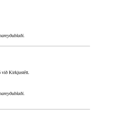
nareyðublaði.
við Kirkjustétt.
nareyðublaði.