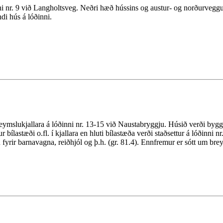
inni nr. 9 við Langholtsveg. Neðri hæð hússins og austur- og norðurveggu
ndi hús á lóðinni.
geymslukjallara á lóðinni nr. 13-15 við Naustabryggju. Húsið verði byggt 
ur bílastæði o.fl. í kjallara en hluti bílastæða verði staðsettur á lóðin
yrir barnavagna, reiðhjól og þ.h. (gr. 81.4). Ennfremur er sótt um br