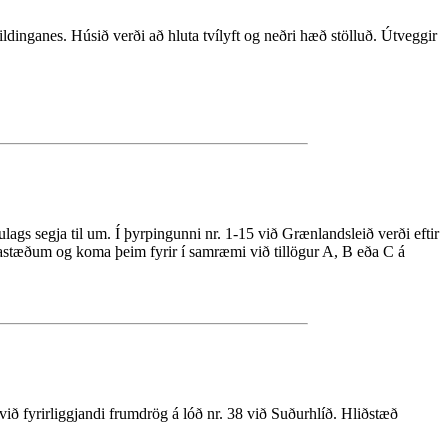
ldinganes. Húsið verði að hluta tvílyft og neðri hæð stölluð. Útveggir
lags segja til um. Í þyrpingunni nr. 1-15 við Grænlandsleið verði eftir
bílastæðum og koma þeim fyrir í samræmi við tillögur A, B eða C á
 við fyrirliggjandi frumdrög á lóð nr. 38 við Suðurhlíð. Hliðstæð