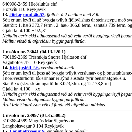
640998-2459 Hleðsluhús ehf
Hofsvík 116 Reykjavík
13.
Jörfagrund 46-52
,
fjölb.h. á 2 hæðum með 8 íb
Sótt er um leyfi til að byggja tvílyft fjölbýlishús úr steinsteypu með 
Stærðir: 1. hæð 372,7 ferm., 2. hæð 366,8 ferm., samtals 739 ferm. 
Gjald kr. 4.100 + 92.,81
Nefndin gerir ekki athugasemd við að veitt verði byggingarleyfi þeg
Málinu vísað til afgreiðslu byggingarfulltrúa.
Umsókn nr. 23641 (04.13.220.1)
700189-2369 Trésmiðja Snorra Hjaltason ehf
Vagnhöfða 7b 110 Reykjavík
14.
Kirkjustétt 2-6
,
verslunarhúsnæði
Sótt er um leyfi til þess að byggja tvílyft verslunar- og þjónustuhúsn
Í norðvesturhorni lóðarinnar er sýnd aðstaða fyrir bensínafgreiðslu.
Stærð xx (skv. skráningartöflu 3.023,3fm. og 12.178,8rm.)
Gjald kr. 4.100 + xx
Nefndin gerir ekki athugasemd við að veitt verði byggingarleyfi þeg
Málinu vísað til afgreiðslu byggingarfulltrúa.
Árni Þór Sigurðsson vék af fundi við afgreiðslu málsins.
Umsókn nr. 23997 (01.35.500.2)
310368-4589 Magnús Már Sigurðsson
Langholtsvegur 9 104 Reykjavík
15.
Langholtsvegur 9
,
einbýlishús og bílskúr