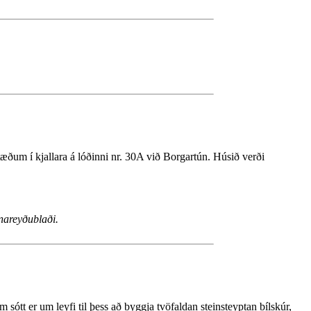
tæðum í kjallara á lóðinni nr. 30A við Borgartún. Húsið verði
nareyðublaði.
sótt er um leyfi til þess að byggja tvöfaldan steinsteyptan bílskúr,