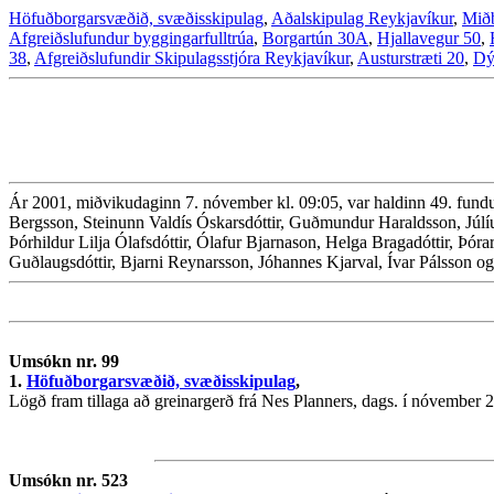
Höfuðborgarsvæðið, svæðisskipulag
,
Aðalskipulag Reykjavíkur
,
Mið
Afgreiðslufundur byggingarfulltrúa
,
Borgartún 30A
,
Hjallavegur 50
,
38
,
Afgreiðslufundir Skipulagsstjóra Reykjavíkur
,
Austurstræti 20
,
Dý
Ár 2001, miðvikudaginn 7. nóvember kl. 09:05, var haldinn 49. fundu
Bergsson, Steinunn Valdís Óskarsdóttir, Guðmundur Haraldsson, Júlí
Þórhildur Lilja Ólafsdóttir, Ólafur Bjarnason, Helga Bragadóttir, Þóra
Guðlaugsdóttir, Bjarni Reynarsson, Jóhannes Kjarval, Ívar Pálsson og
Umsókn nr. 99
1.
Höfuðborgarsvæðið, svæðisskipulag
,
Lögð fram tillaga að greinargerð frá Nes Planners, dags. í nóvember 
Umsókn nr. 523