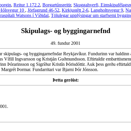
borgin
,
Reitur 1.172.2
,
Borgartúnsreitir
,
Skuggahverfi, Eimskipafélagsre
Hólsvegur 10
,
Jörfagrund 46-52
,
Kirkjustétt 2-6
,
Langholtsvegur 9
,
Na
raspítali Watsons í Víðidal
,
Tölulegar upplýsingar um starfsemi bygging
Skipulags- og byggingarnefnd
49. fundur 2001
r skipulags- og byggingarnefndar Reykjavíkur. Fundurinn var haldinn a
us Vífill Ingvarsson og Kristján Guðmundsson. Eftirtaldir embættisme
rinn Þórarinsson og Sigríður Kristín Þórisdóttir. Auk þess gerðu eftirt
 Margrét Þormar. Fundarritari var Bjarni Þór Jónsson.
Þetta gerðist:
2001.