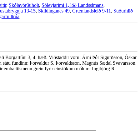
itir
,
Skólavörðuholt
,
Sóleyjarimi 1, lóð Landssímans
,
ustabryggja 13-15
,
Skildinganes 49
,
Grænlandsleið 9-11
,
Suðurhlíð
arfulltrúa
,
ð Borgartúni 3, 4. hæð. Viðstaddir voru: Árni Þór Sigurðsson, Óskar
nn sátu fundinn: Þorvaldur S. Þorvaldsson, Magnús Sædal Svavarsson,
aldir embættismenn grein fyrir einstökum málum: Ingibjörg R.