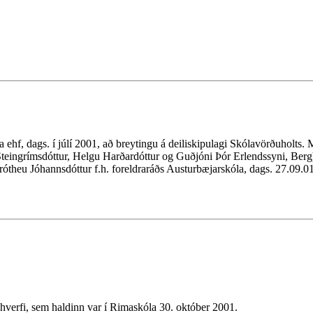
 ehf, dags. í júlí 2001, að breytingu á deiliskipulagi Skólavörðuholts. M
Steingrímsdóttur, Helgu Harðardóttur og Guðjóni Þór Erlendssyni, Berg
órótheu Jóhannsdóttur f.h. foreldraráðs Austurbæjarskóla, dags. 27.09
verfi, sem haldinn var í Rimaskóla 30. október 2001.