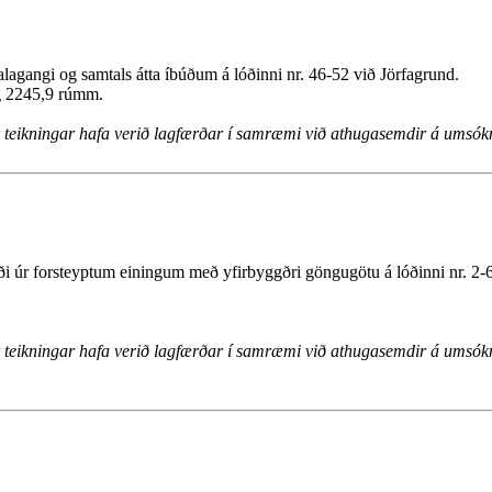
svalagangi og samtals átta íbúðum á lóðinni nr. 46-52 við Jörfagrund.
og 2245,9 rúmm.
ar teikningar hafa verið lagfærðar í samræmi við athugasemdir á umsók
æði úr forsteyptum einingum með yfirbyggðri göngugötu á lóðinni nr. 2-6 
ar teikningar hafa verið lagfærðar í samræmi við athugasemdir á umsók