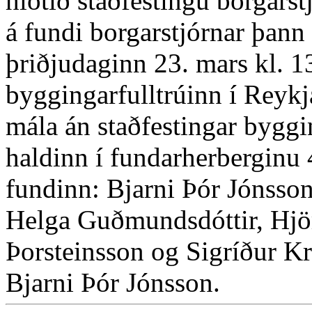
hlotið staðfestingu borgars
á fundi borgarstjórnar þann 
þriðjudaginn 23. mars kl. 13
byggingarfulltrúinn í Reykja
mála án staðfestingar bygg
haldinn í fundarherberginu 
fundinn: Bjarni Þór Jónsso
Helga Guðmundsdóttir, Hjö
Þorsteinsson og Sigríður Kri
Bjarni Þór Jónsson.