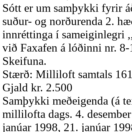
Sótt er um samþykki fyrir á
suður- og norðurenda 2. hæ
innréttinga í sameiginlegri 
við Faxafen á lóðinni nr. 8
Skeifuna.
Stærð: Milliloft samtals 16
Gjald kr. 2.500
Samþykki meðeigenda (á tei
millilofta dags. 4. desembe
janúar 1998, 21. janúar 199