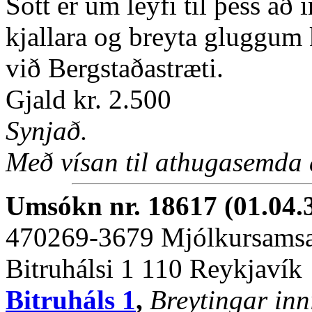
Sótt er um leyfi til þess að
kjallara og breyta gluggum k
við Bergstaðastræti.
Gjald kr. 2.500
Synjað.
Með vísan til athugasemda
Umsókn nr. 18617 (01.04.
470269-3679 Mjólkursamsa
Bitruhálsi 1 110 Reykjavík
Bitruháls 1
,
Breytingar inn