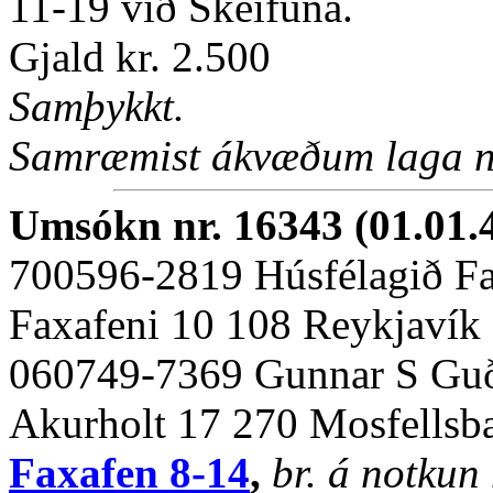
11-19 við Skeifuna.
Gjald kr. 2.500
Samþykkt.
Samræmist ákvæðum laga nr
Umsókn nr. 16343 (01.01.
700596-2819 Húsfélagið Fa
Faxafeni 10 108 Reykjavík
060749-7369 Gunnar S Gu
Akurholt 17 270 Mosfellsb
Faxafen 8-14
,
br. á notkun 