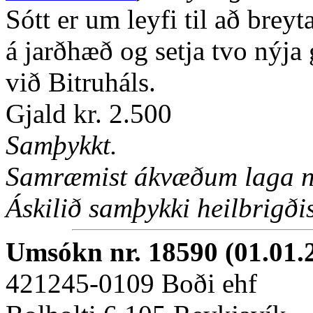
Sótt er um leyfi til að breyt
á jarðhæð og setja tvo nýja 
við Bitruháls.
Gjald kr. 2.500
Samþykkt.
Samræmist ákvæðum laga nr
Áskilið samþykki heilbrigðise
Umsókn nr. 18590 (01.01.
421245-0109 Boði ehf