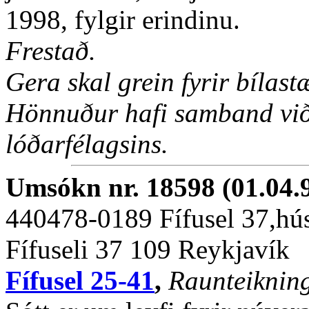
1998, fylgir erindinu.
Frestað.
Gera skal grein fyrir bílast
Hönnuður hafi samband við
lóðarfélagsins.
Umsókn nr. 18598 (01.04.
440478-0189 Fífusel 37,hú
Fífuseli 37 109 Reykjavík
Fífusel 25-41
,
Raunteiknin