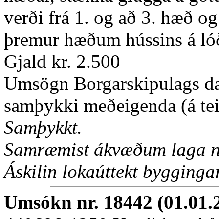
verði frá 1. og að 3. hæð og
þremur hæðum hússins á lóð
Gjald kr. 2.500
Umsögn Borgarskipulags da
samþykki meðeigenda (á tei
Samþykkt.
Samræmist ákvæðum laga nr
Áskilin lokaúttekt byggingar
Umsókn nr. 18442 (01.01.