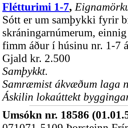
Flétturimi 1-7
,
Eignamörku
Sótt er um samþykki fyrir
skráningarnúmerum, einnig s
fimm áður í húsinu nr. 1-7 á
Gjald kr. 2.500
Samþykkt.
Samræmist ákvæðum laga nr
Áskilin lokaúttekt byggingar
Umsókn nr. 18586 (01.01.
071071-5109 Þorsteinn Fr