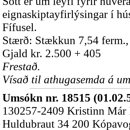
Sótt er um leyfi fyrir núve
eignaskiptayfirlýsingar í hú
Fífusel.
Stærð: Stækkun 7,54 ferm.
Gjald kr. 2.500 + 405
Frestað.
Vísað til athugasemda á um
Umsókn nr. 18515 (01.02.
130257-2409 Kristinn Már 
Huldubraut 34 200 Kópavo