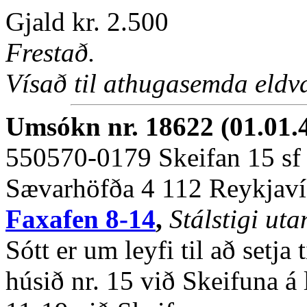
Gjald kr. 2.500
Frestað.
Vísað til athugasemda eldvar
Umsókn nr. 18622 (01.01.
550570-0179 Skeifan 15 sf
Sævarhöfða 4 112 Reykjav
Faxafen 8-14
,
Stálstigi ut
Sótt er um leyfi til að setja 
húsið nr. 15 við Skeifuna á