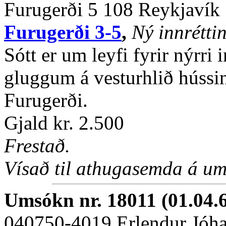
Furugerði 5 108 Reykjavík
Furugerði 3-5
,
Ný innrétti
Sótt er um leyfi fyrir nýrri 
gluggum á vesturhlið hússins
Furugerði.
Gjald kr. 2.500
Frestað.
Vísað til athugasemda á um
Umsókn nr. 18011 (01.04.
040750-4019 Erlendur Jóh