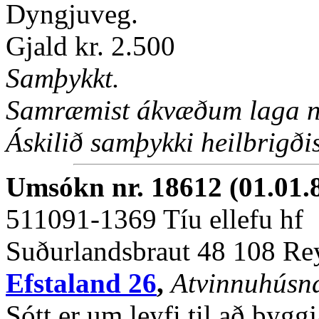
Dyngjuveg.
Gjald kr. 2.500
Samþykkt.
Samræmist ákvæðum laga nr
Áskilið samþykki heilbrigðise
Umsókn nr. 18612 (01.01.
511091-1369 Tíu ellefu hf
Suðurlandsbraut 48 108 Re
Efstaland 26
,
Atvinnuhúsnæ
Sótt er um leyfi til að bygg