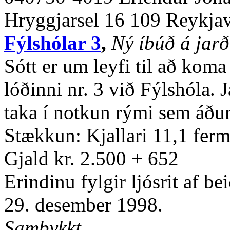
Hryggjarsel 16 109 Reykja
Fýlshólar 3
,
Ný íbúð á jar
Sótt er um leyfi til að koma
lóðinni nr. 3 við Fýlshóla. J
taka í notkun rými sem áður
Stækkun: Kjallari 11,1 fer
Gjald kr. 2.500 + 652
Erindinu fylgir ljósrit af be
29. desember 1998.
Samþykkt.