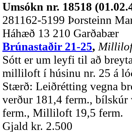
Umsókn nr. 18518 (01.02.
281162-5199 Þorsteinn Mar
Háhæð 13 210 Garðabær
Brúnastaðir 21-25
,
Millilo
Sótt er um leyfi til að brey
milliloft í húsinu nr. 25 á l
Stærð: Leiðrétting vegna br
verður 181,4 ferm., bílskúr 
ferm., Milliloft 19,5 ferm.
Gjald kr. 2.500