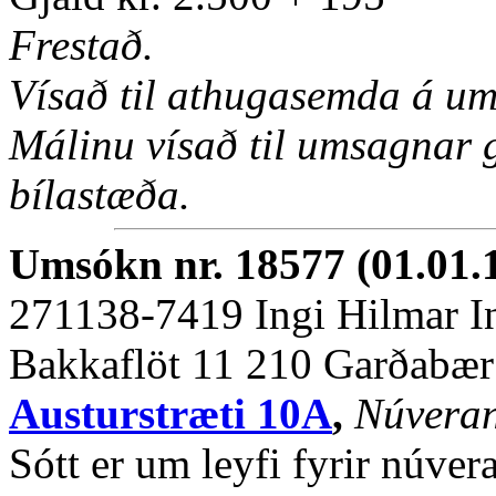
Frestað.
Vísað til athugasemda á um
Málinu vísað til umsagnar 
bílastæða.
Umsókn nr. 18577 (01.01.
271138-7419 Ingi Hilmar 
Bakkaflöt 11 210 Garðabær
Austurstræti 10A
,
Núverand
Sótt er um leyfi fyrir núve