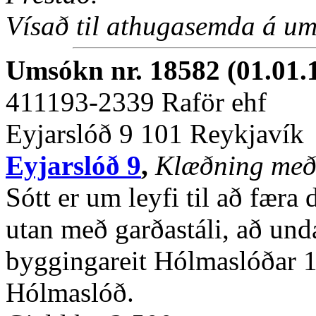
Vísað til athugasemda á um
Umsókn nr. 18582 (01.01.
411193-2339 Raför ehf
Eyjarslóð 9 101 Reykjavík
Eyjarslóð 9
,
Klæðning með
Sótt er um leyfi til að færa
utan með garðastáli, að und
byggingareit Hólmaslóðar 10
Hólmaslóð.