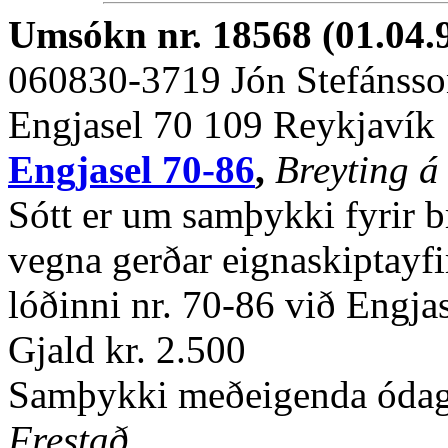
Umsókn nr. 18568 (01.04.
060830-3719 Jón Stefánss
Engjasel 70 109 Reykjavík
Engjasel 70-86
,
Breyting á
Sótt er um samþykki fyrir br
vegna gerðar eignaskiptayfir
lóðinni nr. 70-86 við Engjas
Gjald kr. 2.500
Samþykki meðeigenda ódags.
Frestað.