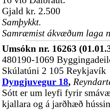
Gjald kr. 2.500
Samþykkt.
Samræmist ákvæðum laga nr
Umsókn nr. 16263 (01.01.
480190-1069 Byggingadeil
Skúlatúni 2 105 Reykjavík
Dyngjuvegur 18
,
Reyndart
Sótt er um leyfi fyrir smáv
kjallara og á jarðhæð hússin