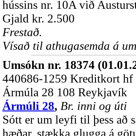
hússins nr. 10A við Austurst
Gjald kr. 2.500
Frestað.
Vísað til athugasemda á um
Umsókn nr. 18374 (01.01.
440686-1259 Kreditkort hf
Ármúla 28 108 Reykjavík
Ármúli 28
,
Br. inni og úti
Sótt er um leyfi til þess að 
hæðar, stækka glugga á göt