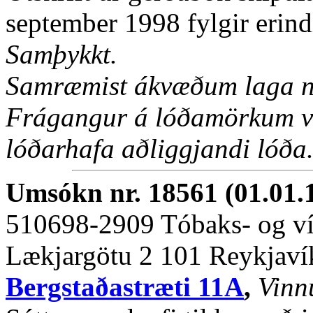
september 1998 fylgir erind
Samþykkt.
Samræmist ákvæðum laga nr
Frágangur á lóðamörkum ve
lóðarhafa aðliggjandi lóða
Umsókn nr. 18561 (01.01.
510698-2909 Tóbaks- og ví
Lækjargötu 2 101 Reykjaví
Bergstaðastræti 11A
,
Vinnu