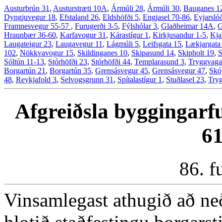
Austurbrún 31
,
Austurstræti 10A
,
Ármúli 28
,
Ármúli 30
,
Bauganes 1
Dyngjuvegur 18
,
Efstaland 26
,
Eldshöfði 5
,
Engjasel 70-86
,
Eyjarsló
Framnesvegur 55-57
,
Furugerði 3-5
,
Fýlshólar 3
,
Glaðheimar 14A
,
G
Hraunbær 36-60
,
Karfavogur 31
,
Kárastígur 1
,
Kirkjusandur 1-5
,
Kja
Laugateigur 23
,
Laugavegur 11
,
Lágmúli 5
,
Leifsgata 15
,
Lækjargata
102
,
Nökkvavogur 15
,
Skildinganes 10
,
Skipasund 14
,
Skipholt 19
,
S
Sóltún 11-13
,
Stórhöfði 23
,
Stórhöfði 44
,
Templarasund 3
,
Tryggvaga
Borgartún 21
,
Borgartún 35
,
Grensásvegur 45
,
Grensásvegur 47
,
Skó
48
,
Reykjafold 3
,
Selvogsgrunn 31
,
Spítalastígur 1
,
Stuðlasel 23
,
Try
Afgreiðsla byggingarfu
6
86. f
Vinsamlegast athugið að ne