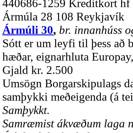
440686-1259 Kreditkort hf
Ármúla 28 108 Reykjavík
Ármúli 30
,
br. innanhúss og
Sótt er um leyfi til þess að 
hæðar, eignarhluta Europay,
Gjald kr. 2.500
Umsögn Borgarskipulags da
samþykki meðeigenda (á tei
Samþykkt.
Samræmist ákvæðum laga nr