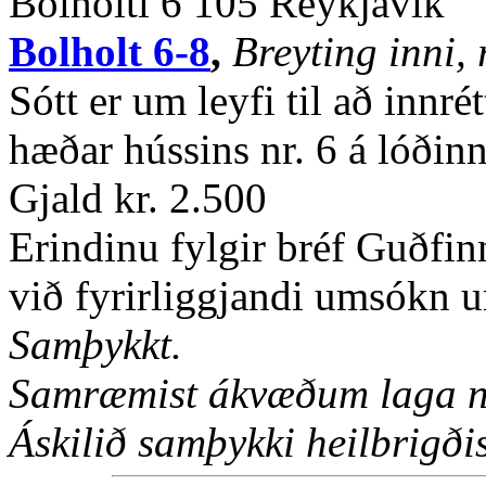
Bolholti 6 105 Reykjavík
Bolholt 6-8
,
Breyting inni,
Sótt er um leyfi til að innré
hæðar hússins nr. 6 á lóðinn
Gjald kr. 2.500
Erindinu fylgir bréf Guðfi
við fyrirliggjandi umsókn u
Samþykkt.
Samræmist ákvæðum laga nr
Áskilið samþykki heilbrigðise