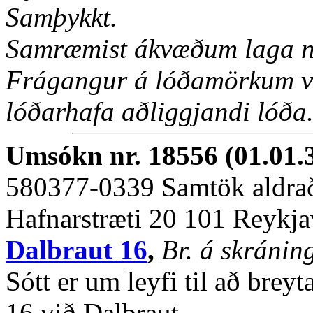
Samþykkt.
Samræmist ákvæðum laga nr
Frágangur á lóðamörkum ve
lóðarhafa aðliggjandi lóða
Umsókn nr. 18556 (01.01.
580377-0339 Samtök aldra
Hafnarstræti 20 101 Reykja
Dalbraut 16
,
Br. á skránin
Sótt er um leyfi til að breyt
16 við Dalbraut.