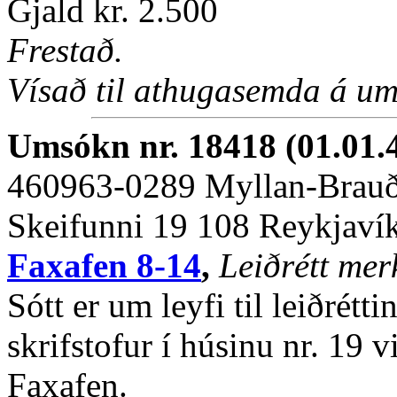
Gjald kr. 2.500
Frestað.
Vísað til athugasemda á um
Umsókn nr. 18418 (01.01.
460963-0289 Myllan-Brauð
Skeifunni 19 108 Reykjaví
Faxafen 8-14
,
Leiðrétt mer
Sótt er um leyfi til leiðrét
skrifstofur í húsinu nr. 19 
Faxafen.