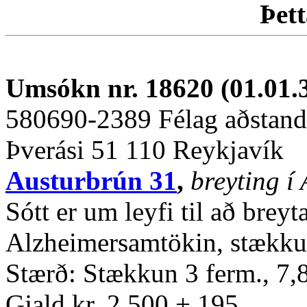
Þett
Umsókn nr. 18620 (01.01.
580690-2389 Félag aðstand
Þverási 51 110 Reykjavík
Austurbrún 31
,
breyting í
Sótt er um leyfi til að breyt
Alzheimersamtökin, stækku
Stærð: Stækkun 3 ferm., 7,
Gjald kr. 2.500 + 195