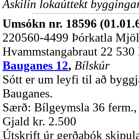
Áskilin lokaúttekt byggingar
Umsókn nr. 18596 (01.01.
220560-4499 Þórkatla Mjöll
Hvammstangabraut 22 530
Bauganes 12
,
Bílskúr
Sótt er um leyfi til að bygg
Bauganes.
Særð: Bílgeymsla 36 ferm.
Gjald kr. 2.500
Útskrift úr gerðabók skipul