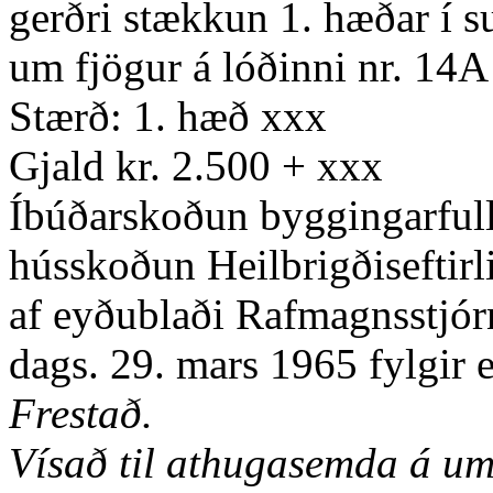
gerðri stækkun 1. hæðar í s
um fjögur á lóðinni nr. 14
Stærð: 1. hæð xxx
Gjald kr. 2.500 + xxx
Íbúðarskoðun byggingarfullt
hússkoðun Heilbrigðiseftirli
af eyðublaði Rafmagnsstjór
dags. 29. mars 1965 fylgir 
Frestað.
Vísað til athugasemda á um