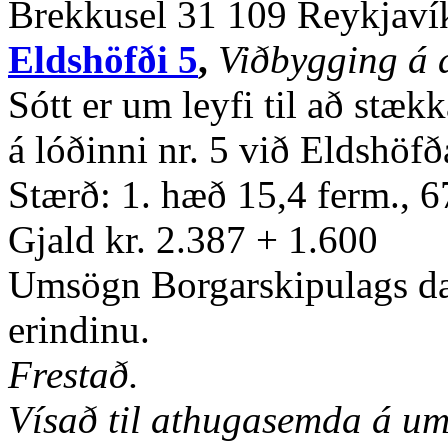
Brekkusel 31 109 Reykjaví
Eldshöfði 5
,
Viðbygging á 
Sótt er um leyfi til að stæ
á lóðinni nr. 5 við Eldshöfð
Stærð: 1. hæð 15,4 ferm., 
Gjald kr. 2.387 + 1.600
Umsögn Borgarskipulags dag
erindinu.
Frestað.
Vísað til athugasemda á um