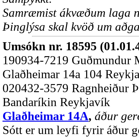
Samræmist ákvæðum laga nr
Þinglýsa skal kvöð um aðg
Umsókn nr. 18595 (01.01.
190934-7219 Guðmundur 
Glaðheimar 14a 104 Reykj
020432-3579 Ragnheiður Þó
Bandaríkin Reykjavík
Glaðheimar 14A
,
áður ger
Sótt er um leyfi fyrir áður g