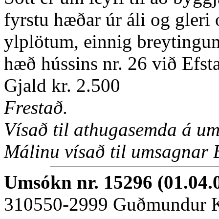
fyrstu hæðar úr áli og gleri 
ylplötum, einnig breytingum
hæð hússins nr. 26 við Efst
Gjald kr. 2.500
Frestað.
Vísað til athugasemda á um
Málinu vísað til umsagnar 
Umsókn nr. 15296 (01.04.
310550-2999 Guðmundur Kr