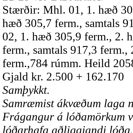
Stærðir: Mhl. 01, 1. hæð 30
hæð 305,7 ferm., samtals 9
02, 1. hæð 305,9 ferm., 2. 
ferm., samtals 917,3 ferm.
ferm.,784 rúmm. Heild 205
Gjald kr. 2.500 + 162.170
Samþykkt.
Samræmist ákvæðum laga nr
Frágangur á lóðamörkum ve
lóðarhafa aðliggjandi lóða.