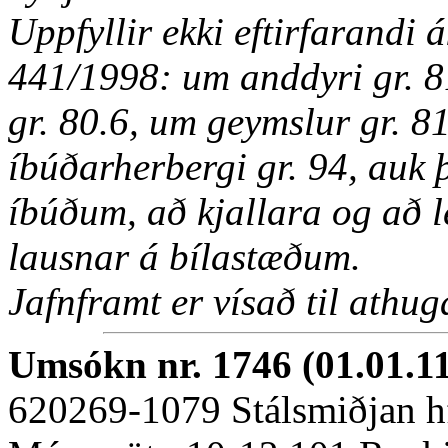
Uppfyllir ekki eftirfarandi
441/1998: um anddyri gr. 8
gr. 80.6, um geymslur gr. 8
íbúðarherbergi gr. 94, auk
íbúðum, að kjallara og að l
lausnar á bílastæðum.
Jafnframt er vísað til ath
Umsókn nr. 1746 (01.01.1
620269-1079 Stálsmiðjan h