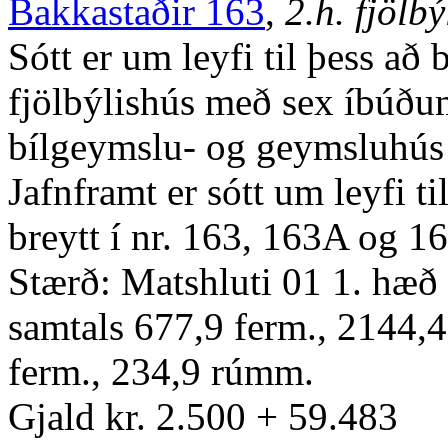
Bakkastaðir 163
,
2.h. fjölbý
Sótt er um leyfi til þess að
fjölbýlishús með sex íbúðu
bílgeymslu- og geymsluhús 
Jafnframt er sótt um leyfi t
breytt í nr. 163, 163A og 1
Stærð: Matshluti 01 1. hæð 
samtals 677,9 ferm., 2144,
ferm., 234,9 rúmm.
Gjald kr. 2.500 + 59.483