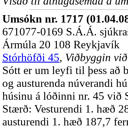
Vísað til athugasemda á um
Umsókn nr. 1717 (01.04.0
671077-0169 S.Á.Á. sjúkra
Ármúla 20 108 Reykjavík
Stórhöfði 45
,
Viðbyggin við
Sótt er um leyfi til þess að
og austurenda núverandi hús
húsinu á lóðinni nr. 45 við 
Stærð: Vesturendi 1. hæð 28
austurendi 1. hæð 187,7 fer