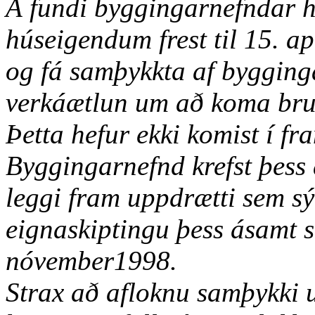
Á fundi byggingarnefndar h
húseigendum frest til 15. ap
og fá samþykkta af bygginga
verkáætlun um að koma bru
Þetta hefur ekki komist í f
Byggingarnefnd krefst þess 
leggi fram uppdrætti sem s
eignaskiptingu þess ásamt s
nóvember1998.
Strax að afloknu samþykki 