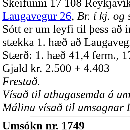
Skeifunni 17 108 Reykjaví
Laugavegur 26
,
Br. í kj. o
Sótt er um leyfi til þess að 
stækka 1. hæð að Laugavegi
Stærð: 1. hæð 41,4 ferm., 
Gjald kr. 2.500 + 4.403
Frestað.
Vísað til athugasemda á um
Málinu vísað til umsagnar 
Umsókn nr. 1749