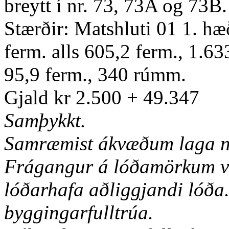
breytt í nr. 73, 73A og 73B.
Stærðir: Matshluti 01 1. hæ
ferm. alls 605,2 ferm., 1.6
95,9 ferm., 340 rúmm.
Gjald kr 2.500 + 49.347
Samþykkt.
Samræmist ákvæðum laga nr
Frágangur á lóðamörkum ve
lóðarhafa aðliggjandi lóða.
byggingarfulltrúa.