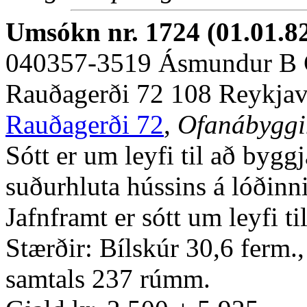
Umsókn nr. 1724 (01.01.8
040357-3519 Ásmundur B 
Rauðagerði 72 108 Reykjav
Rauðagerði 72
,
Ofanábyggi
Sótt er um leyfi til að bygg
suðurhluta hússins á lóðinn
Jafnframt er sótt um leyfi ti
Stærðir: Bílskúr 30,6 ferm.
samtals 237 rúmm.