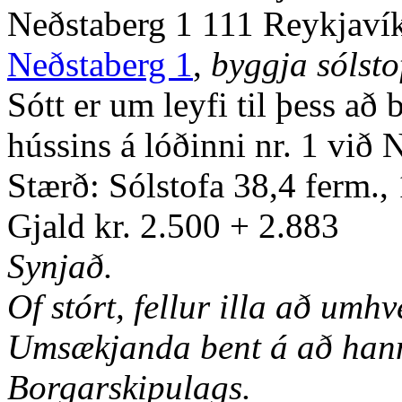
Neðstaberg 1 111 Reykjaví
Neðstaberg 1
,
byggja sólsto
Sótt er um leyfi til þess að
hússins á lóðinni nr. 1 við 
Stærð: Sólstofa 38,4 ferm.
Gjald kr. 2.500 + 2.883
Synjað.
Of stórt, fellur illa að umhve
Umsækjanda bent á að hann g
Borgarskipulags.