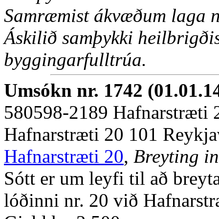
Samræmist ákvæðum laga nr
Áskilið samþykki heilbrigðise
byggingarfulltrúa.
Umsókn nr. 1742 (01.01.1
580598-2189 Hafnarstræti 
Hafnarstræti 20 101 Reykja
Hafnarstræti 20
,
Breyting in
Sótt er um leyfi til að brey
lóðinni nr. 20 við Hafnarstr