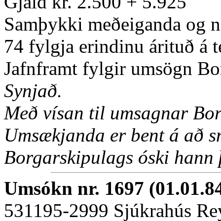
Gjald kr. 2.500 + 5.925
Samþykki meðeiganda og ná
74 fylgja erindinu árituð á 
Jafnframt fylgir umsögn Bor
Synjað.
Með vísan til umsagnar Bor
Umsækjanda er bent á að sn
Borgarskipulags óski hann 
Umsókn nr. 1697 (01.01.84
531195-2999 Sjúkrahús Re