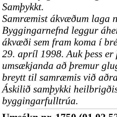
Samþykkt.
Samræmist ákvæðum laga nr
Byggingarnefnd leggur áher
ákvæði sem fram koma í bré
29. apríl 1998. Auk þess er 
umsækjanda að þremur glug
breytt til samræmis við aðr
Áskilið samþykki heilbrigðise
byggingarfulltrúa.