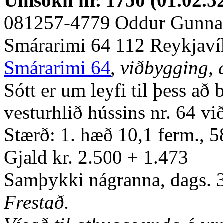
Umsókn nr. 1750 (01.02.5
081257-4779 Oddur Gunna
Smárarimi 64 112 Reykjaví
Smárarimi 64
,
viðbygging, 
Sótt er um leyfi til þess að
vesturhlið hússins nr. 64 v
Stærð: 1. hæð 10,1 ferm., 
Gjald kr. 2.500 + 1.473
Samþykki nágranna, dags. 31
Frestað.