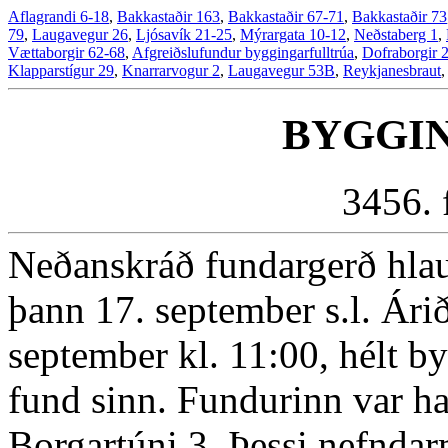
Aflagrandi 6-18
,
Bakkastaðir 163
,
Bakkastaðir 67-71
,
Bakkastaðir 73
79
,
Laugavegur 26
,
Ljósavík 21-25
,
Mýrargata 10-12
,
Neðstaberg 1
,
Vættaborgir 62-68
,
Afgreiðslufundur byggingarfulltrúa
,
Dofraborgir 
Klapparstígur 29
,
Knarrarvogur 2
,
Laugavegur 53B
,
Reykjanesbraut
,
BYGGI
3456. 
Neðanskráð fundargerð hlaut
þann 17. september s.l. Ár
september kl. 11:00, hélt 
fund sinn. Fundurinn var ha
Borgartúni 3. Þessi nefnda