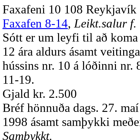
Faxafeni 10 108 Reykjavík
Faxafen 8-14
,
Leikt.salur f
Sótt er um leyfi til að koma 
12 ára aldurs ásamt veitinga
hússins nr. 10 á lóðinni nr.
11-19.
Gjald kr. 2.500
Bréf hönnuða dags. 27. maí 
1998 ásamt samþykki meðeig
Samþykkt.