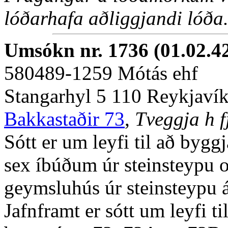
lóðarhafa aðliggjandi lóða
Umsókn nr. 1736 (01.02.4
580489-1259 Mótás ehf
Stangarhyl 5 110 Reykjaví
Bakkastaðir 73
,
Tveggja h f
Sótt er um leyfi til að byg
sex íbúðum úr steinsteypu 
geymsluhús úr steinsteypu á
Jafnframt er sótt um leyfi t