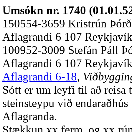
Umsókn nr. 1740 (01.01.5
150554-3659 Kristrún Þórða
Aflagrandi 6 107 Reykjaví
100952-3009 Stefán Páll Þó
Aflagrandi 6 107 Reykjaví
Aflagrandi 6-18
,
Viðbygging
Sótt er um leyfi til að reis
steinsteypu við endaraðhús n
Aflagranda.
Stækkun xx ferm. og xx r