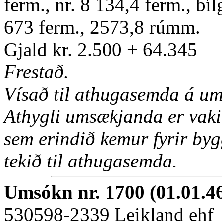
ferm., nr. 8 134,4 ferm., bí
673 ferm., 2573,8 rúmm.
Gjald kr. 2.500 + 64.345
Frestað.
Vísað til athugasemda á um
Athygli umsækjanda er vakin
sem erindið kemur fyrir bygg
tekið til athugasemda.
Umsókn nr. 1700 (01.01.4
530598-2339 Leikland ehf