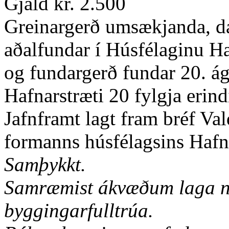
Gjald kr. 2.500
Greinargerð umsækjanda, da
aðalfundar í Húsfélaginu Haf
og fundargerð fundar 20. ág
Hafnarstræti 20 fylgja erind
Jafnframt lagt fram bréf Va
formanns húsfélagsins Hafna
Samþykkt.
Samræmist ákvæðum laga nr.
byggingarfulltrúa.