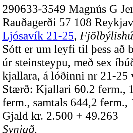
290633-3549 Magnús G Je
Rauðagerði 57 108 Reykjav
Ljósavík 21-25
,
Fjölbýlishú
Sótt er um leyfi til þess að
úr steinsteypu, með sex íb
kjallara, á lóðinni nr 21-25
Stærð: Kjallari 60.2 ferm.,
ferm., samtals 644,2 ferm.
Gjald kr. 2.500 + 49.263
Synjað.