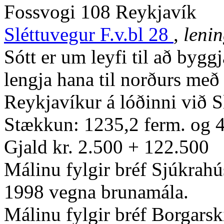
Fossvogi 108 Reykjavík
Sléttuvegur F.v.bl 28
,
leni
Sótt er um leyfi til að byg
lengja hana til norðurs me
Reykjavíkur á lóðinni við S
Stækkun: 1235,2 ferm. og 
Gjald kr. 2.500 + 122.500
Málinu fylgir bréf Sjúkrahú
1998 vegna brunamála.
Málinu fylgir bréf Borgarsk