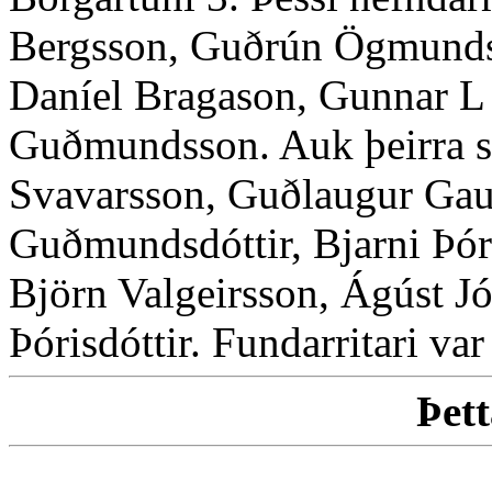
Bergsson, Guðrún Ögmundsd
Daníel Bragason, Gunnar L 
Guðmundsson. Auk þeirra 
Svavarsson, Guðlaugur Gau
Guðmundsdóttir, Bjarni Þór
Björn Valgeirsson, Ágúst Jó
Þórisdóttir. Fundarritari va
Þett