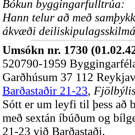
Bókun byggingarfulltrúa:
Hann telur að með samþykkti
ákvæði deiliskipulagsskilmá
Umsókn nr. 1730 (01.02.4
520790-1959 Byggingarféla
Garðhúsum 37 112 Reykjav
Barðastaðir 21-23
,
Fjölbýli
Sótt er um leyfi til þess að
með sextán íbúðum og bílgey
21-23 við Barðastaði.