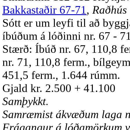
Bakkastaðir 67-71
,
Raðhús
Sótt er um leyfi til að byg
íbúðum á lóðinni nr. 67 - 7
Stærð: Íbúð nr. 67, 110,8 fe
nr. 71, 110,8 ferm., bílgeym
451,5 ferm., 1.644 rúmm.
Gjald kr. 2.500 + 41.100
Samþykkt.
Samræmist ákvæðum laga nr
Frágangur á lóðamörkum ve