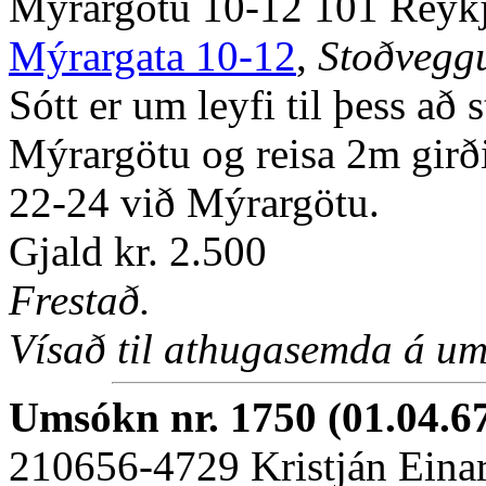
Mýrargötu 10-12 101 Reyk
Mýrargata 10-12
,
Stoðveggu
Sótt er um leyfi til þess a
Mýrargötu og reisa 2m girði
22-24 við Mýrargötu.
Gjald kr. 2.500
Frestað.
Vísað til athugasemda á um
Umsókn nr. 1750 (01.04.6
210656-4729 Kristján Eina