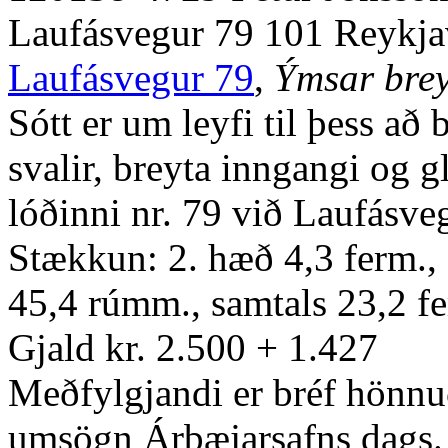
Laufásvegur 79 101 Reykja
Laufásvegur 79
,
Ýmsar brey
Sótt er um leyfi til þess að
svalir, breyta inngangi og g
lóðinni nr. 79 við Laufásve
Stækkun: 2. hæð 4,3 ferm.,
45,4 rúmm., samtals 23,2 f
Gjald kr. 2.500 + 1.427
Meðfylgjandi er bréf hönnuð
umsögn Árbæjarsafns dags. 