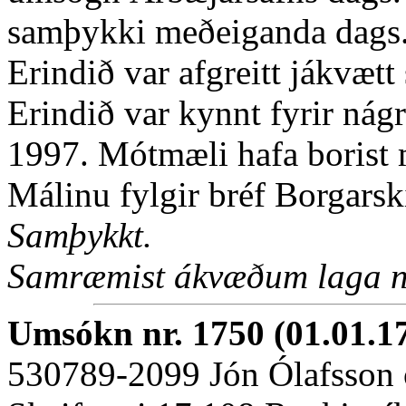
samþykki meðeiganda dags.
Erindið var afgreitt jákvætt
Erindið var kynnt fyrir nág
1997. Mótmæli hafa borist m
Málinu fylgir bréf Borgarsk
Samþykkt.
Samræmist ákvæðum laga nr
Umsókn nr. 1750 (01.01.1
530789-2099 Jón Ólafsson 