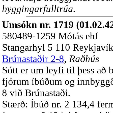
byggingarfulltrúa.
Umsókn nr. 1719 (01.02.4
580489-1259 Mótás ehf
Stangarhyl 5 110 Reykjaví
Brúnastaðir 2-8
,
Raðhús
Sótt er um leyfi til þess að
fjórum íbúðum og innbyggð
8 við Brúnastaði.
Stærð: Íbúð nr. 2 134,4 ferm