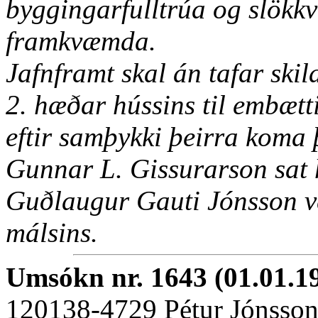
byggingarfulltrúa og slökkvi
framkvæmda.
Jafnframt skal án tafar ski
2. hæðar hússins til embætt
eftir samþykki þeirra koma 
Gunnar L. Gissurarson sat 
Guðlaugur Gauti Jónsson vé
málsins.
Umsókn nr. 1643 (01.01.1
120138-4729 Pétur Jónsso