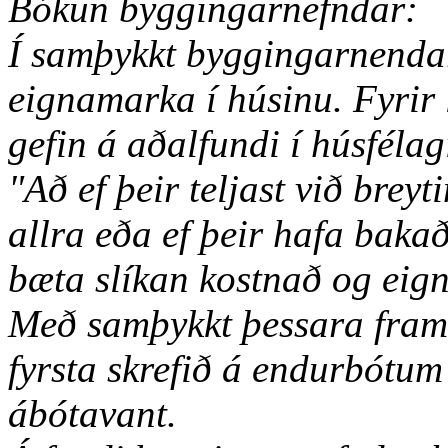
Bókun byggingarnefndar:
Í samþykkt byggingarnendar 
eignamarka í húsinu. Fyrir 
gefin á aðalfundi í húsfélagi
"Að ef þeir teljast við bre
allra eða ef þeir hafa bak
bæta slíkan kostnað og eig
Með samþykkt þessara fram
fyrsta skrefið á endurbótu
ábótavant.