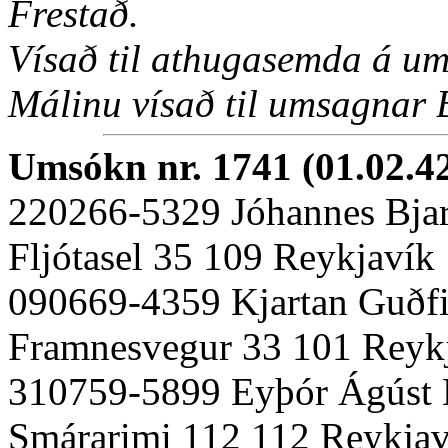
Frestað.
Vísað til athugasemda á um
Málinu vísað til umsagnar 
Umsókn nr. 1741 (01.02.4
220266-5329 Jóhannes Bja
Fljótasel 35 109 Reykjavík
090669-4359 Kjartan Guðfi
Framnesvegur 33 101 Reyk
310759-5899 Eyþór Ágúst K
Smárarimi 112 112 Reykjav