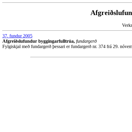
Afgreiðslufun
Verk
37. fundur 2005
Afgreiðslufundur byggingarfulltrúa,
fundargerð
Fylgiskjal með fundargerð þessari er fundargerð nr. 374 frá 29. nóve