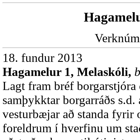
Hagamelu
Verknúm
18. fundur 2013
Hagamelur 1, Melaskóli,
b
Lagt fram bréf borgarstjóra
samþykktar borgarráðs s.d. a
vesturbæjar að standa fyri
foreldrum í hverfinu um sta