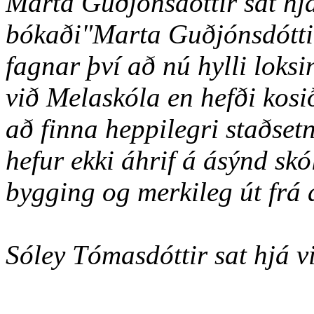
Marta Guðjónsdóttir sat hjá
bókaði"Marta Guðjónsdóttir 
fagnar því að nú hylli loksi
við Melaskóla en hefði kosið
að finna heppilegri staðset
hefur ekki áhrif á ásýnd skó
bygging og merkileg út frá
Sóley Tómasdóttir sat hjá v