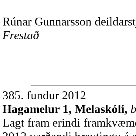
Rúnar Gunnarsson deildarstj
Frestað
385. fundur 2012
Hagamelur 1, Melaskóli,
b
Lagt fram erindi framkvæmd