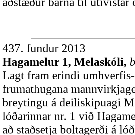
aðstæður barna til útivistar
437. fundur 2013
Hagamelur 1, Melaskóli,
b
Lagt fram erindi umhverfis-
frumathugana mannvirkjager
breytingu á deiliskipuagi 
lóðarinnar nr. 1 við Hagame
að staðsetja boltagerði á l