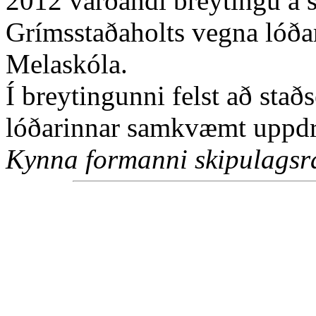
2012 varðandi breytingu á 
Grímsstaðaholts vegna lóða
Melaskóla.
Í breytingunni felst að stað
lóðarinnar samkvæmt uppdræ
Kynna formanni skipulagsr