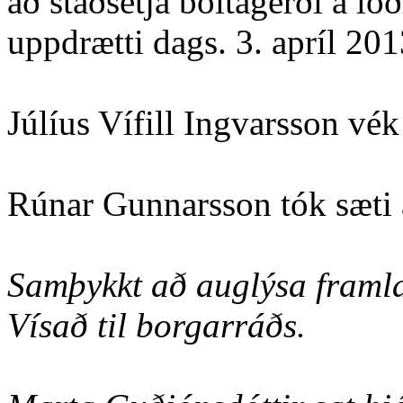
að staðsetja boltagerði á l
uppdrætti dags. 3. apríl 201
Júlíus Vífill Ingvarsson vék
Rúnar Gunnarsson tók sæti 
Samþykkt að auglýsa framla
Vísað til borgarráðs.