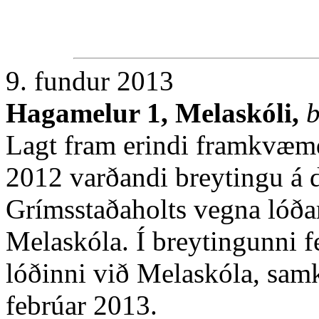
9. fundur 2013
Hagamelur 1, Melaskóli,
b
Lagt fram erindi framkvæmd
2012 varðandi breytingu á 
Grímsstaðaholts vegna lóða
Melaskóla. Í breytingunni fe
lóðinni við Melaskóla, sam
febrúar 2013.