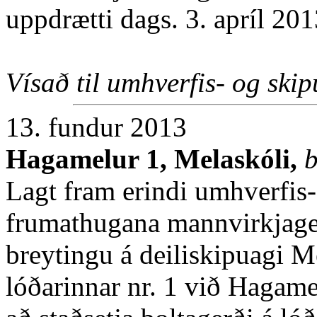
uppdrætti dags. 3. apríl 201
Vísað til umhverfis- og ski
13. fundur 2013
Hagamelur 1, Melaskóli,
b
Lagt fram erindi umhverfis-
frumathugana mannvirkjager
breytingu á deiliskipuagi 
lóðarinnar nr. 1 við Hagame