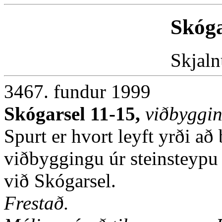
Skóga
Skjaln
3467. fundur 1999
Skógarsel 11-15,
viðbyggi
Spurt er hvort leyft yrði a
viðbyggingu úr steinsteypu 
við Skógarsel.
Frestað.