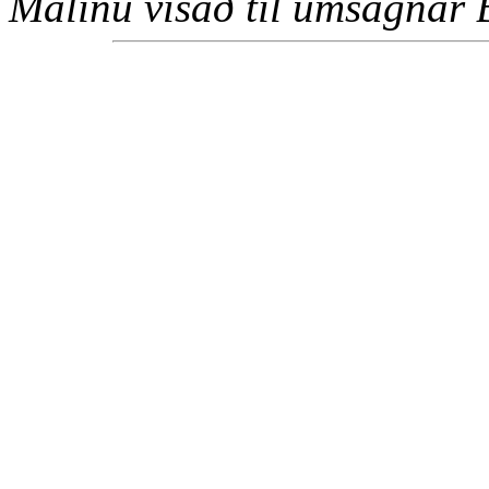
Málinu vísað til umsagnar 