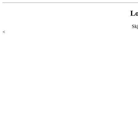
Lo
Sk
<