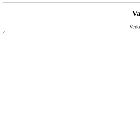
Va
Verk
<